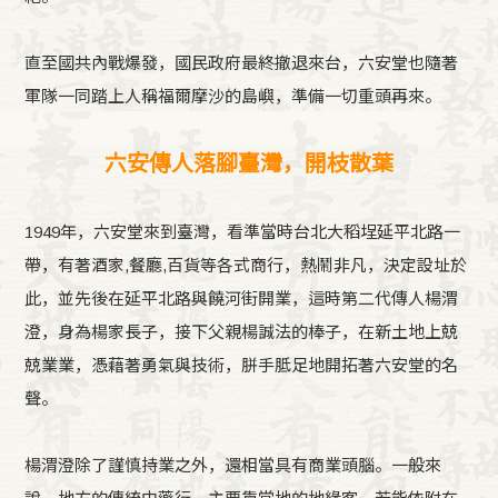
直至國共內戰爆發，國民政府最終撤退來台，六安堂也隨著
軍隊一同踏上人稱福爾摩沙的島嶼，準備一切重頭再來。
六安傳人落腳臺灣，開枝散葉
1949年，六安堂來到臺灣，看準當時台北大稻埕延平北路一
帶，有著酒家,餐廳,百貨等各式商行，熱鬧非凡，決定設址於
此，並先後在延平北路與饒河街開業，這時第二代傳人楊渭
澄，身為楊家長子，接下父親楊誠法的棒子，在新土地上兢
兢業業，憑藉著勇氣與技術，胼手胝足地開拓著六安堂的名
聲。
楊渭澄除了謹慎持業之外，還相當具有商業頭腦。一般來