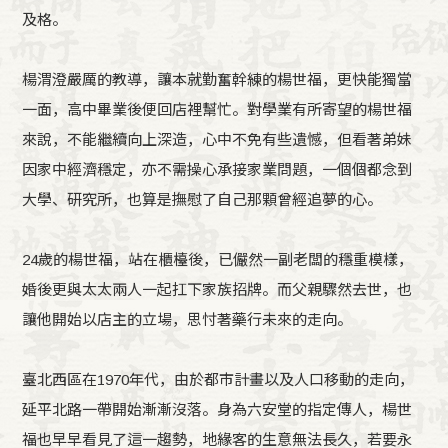
及格。
楊渭澄嚴厲的教導，讓本就勤奮幹練的楊世福，更快能獨當
一面，高中畢業後便回店裡幫忙。對學業有所寄望的楊世福
來說，不能繼續向上深造，心中不免有些遺憾，但看著弟妹
因家中經濟穩定，亦不需操心承接家業問題，一個個都念到
大學、研究所，也算是撫慰了自己那顆曾經追夢的心。
24歲的楊世福，站在櫃檯後，已儼然一副老闆的穩重模樣，
婚後更與太太兩人一起扛下家族招牌。而父親驟然去世，也
讓他開始以店主的立場，思忖著藥行未來的走向。
臺北西區在1970年代，由於都市計畫以及人口移動的走向，
延平北路一帶開始漸漸沒落。身為六安堂的指定傳人，楊世
福也早早看見了這一趨勢，地緣客的生意無法長久，若要永