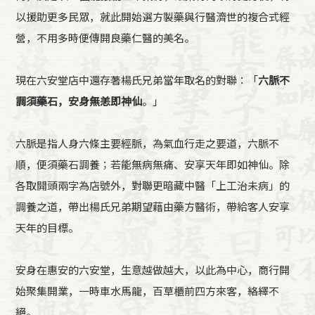
以援助更多民眾，就此開始選方製藥與行醫濟世的複合式經
營，不用多時便傳開良藥仁醫的美名。
現在六安堂店中還存著楊氏兄弟當年取名的對聯：「
六脈不
調須藥石，安身無恙即神仙
。」
六脈是指人身六條主要經脈，為氣血行走之要道，六脈不
順，便須藥石調養；若能無病無痛、安享天年即如神仙。除
各取開頭兩字為店號外，對聯更暗藏中醫「上工治未病」的
調養之道，帶出楊氏兄弟期望藉由藥方醫術，帶給客人安享
天年的目標。
安身在惠安的六安堂，生意越做越大，以此為中心，商行開
始聚集開業，一時車水馬龍，百草櫃前四方來客，絡繹不
絕。