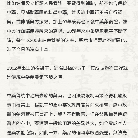
比如健保設立雖讓人民看診、藥費得到補助，卻不包含傳統
中藥，只補助藥廠的科學中藥，並規範中藥行不得自行調
藥，或傳播藥方療效。加上93年後再也不發中藥藥商證，讓
中藥行面臨無證經營的窘境，20幾年來中藥店家數字不斷下
降，每年以200家結束營業的速率，顯示市場萎縮不斷惡化，
時至今日仍沒有止息。
1992年出生的楊凱宇，是楊世福的長子，其成長過程正好就
是傳統中藥產業走下坡之時。
中藥傳統中治病去瘀的藥酒，也因法規限制酒類不得私釀販
賣而被禁止，楊凱宇印象中某次政府官員前來檢查，店中放
置的藥酒就被官員盯上，警告不得販售，但在父親這等傳統
醫者的心中，藥酒跟一般飲用酒的差異甚大，如今變成客人
選藥才能泡製，如此一來，藥品的輪轉率跟著變差，無法先