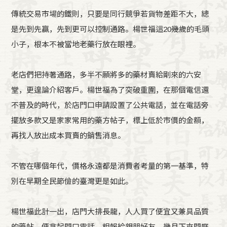
傳統交易市場的鐵則，只要是同行競爭若貨物差距不大，總
是先到先贏，先到更可以控制通路。楊世福這20幾歲的毛頭
小子，根本不被當地老藥行放在眼裡。
老店們把持著通路，多半不願將多的藥材賣給剛來的六安
堂，更遑論介紹客戶。楊世福為了突破重圍，在那個電信還
不普及的時代，於店門口申請設置了公共電話，並在電話旁
擺放多款又是家家常用的藥方帖子，標上低於市價的金額，
再找人放出成本買賣的銷售消息。
不管在哪個年代，價格永遠都是消費者考量的第一基準，特
別在早期全民節儉的臺灣更是如此。
楊世福此計一出，店門大排長龍，人人買了便宜又兼具品質
的藥帖，便拿起門口電話，相報給親朋好友。幾月下來門庭