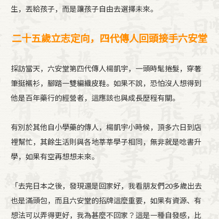
生，丟給孩子，而是讓孩子自由去選擇未來。
二十五歲立志定向，四代傳人回頭接手六安堂
採訪當天，六安堂第四代傳人楊凱宇，一頭時髦捲髮，穿著
筆挺襯衫，腳踏一雙編織皮鞋。如果不說，恐怕沒人想得到
他是百年藥行的經營者，這應該也與成長歷程有關。
有別於其他自小學藥的傳人，楊凱宇小時候，頂多六日到店
裡幫忙，其餘生活則與各地莘莘學子相同，無非就是唸書升
學，如果有空再想想未來。
「去完日本之後，發現還是回家好，我看朋友們20多歲出去
也是滿頭包，而且六安堂的招牌這麼重要，如果有資源、有
想法可以弄得更好，我為甚麼不回家？這是一種自發感，比