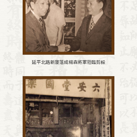
延平北路新廈落成楊森將軍蒞臨剪綵