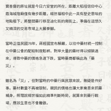
寶香齋的原址就是今日六安堂的所在，距離大稻埕信仰中心
霞海城隍廟僅有幾步距離，楊世福相中此一具有歷史意味的
地點租下，將整間藥行移至迪化街的南街上，準備在這悠久
又精深的交易市場上大展拳腳。
當時正值民國76年，蔣經國宣布解嚴，以往中藥材統一控制
在中藥公會的配給制度鬆綁，對岸大量的藥材得以傾銷過
來，導致中藥的價格急速下跌，當時藥商都稱此為「藥
災」。
雖名為「災」，但對當時的中藥行與民眾來說，無疑是件好
事。藥材數量不再被限制，親民的價格也讓大家樂意來抓藥
補身，照理說楊世福如此精準判斷時局，就算來到藥行戰
場，應該生意也不會難做。