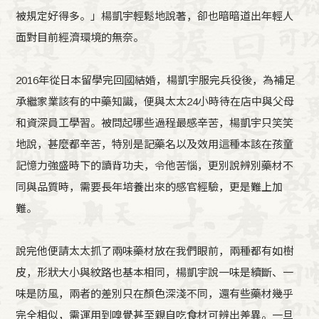
被規定好得多。」楊凱宇輕鬆地說著，卻也暗暗道出年輕人
面對目前經濟環境的無奈。
2016年從日本留學完回國結婚，楊凱宇服完兵役後，為補足
承繼家業該有的中藥知識，便與太太24小時待在店中與父母
和資深員工學習。被問起哪些過程最感辛苦，楊凱宇只笑笑
地說，甚麼都辛苦，特別是記藥名以及效用這種本該在孩童
記憶力強盛時下的讀背功夫，令他苦惱，更別說辨別藥材不
同與品質時，需要長年培養出來的感官經驗，更是難上加
難。
說完他便請太太抓了兩味藥材放在我們眼前，兩種都有如樹
皮，形狀大小與紋路也基本相同，楊凱宇說一味是續斷、一
味是防風，兩者的差別只在顏色深淺不同，還有些藥材幾乎
完全相似，需運用到嗅覺甚至親自吃食材可辨出差異。一旦