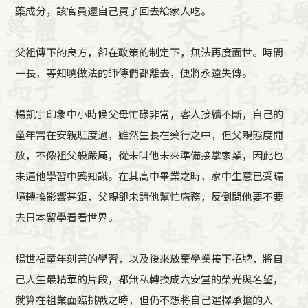
藥成分，該官員還自己買了回去給家人吃。
父祖傳下的良方，卻在政策的制定下，無法再度面世。時間
一長，等知曉做法的師傅們都離去，便將永遠失傳。
楊凱宇印象中小時候父母忙碌非常，客人接續不斷，自己的
童年常在安親班度過，雖然生長在藥行之中，但父親態度開
放，不像祖父般嚴厲，從未叫他未來準備接掌家業，因此也
未逼他學習中藥知識。在其高中畢業之時，家中生意已受環
境轉換影響甚鉅，父親卻未請他幫忙店務，反倒問他要不要
去日本留學看看世界。
楊世福童年刻苦的學習，以及後來放棄學業接下招牌，將自
己人生最精華的片段，都無私轉換成六安堂的榮光與名望，
就算在祖業面臨挑戰之時，但仍不想將自己選擇承擔的人