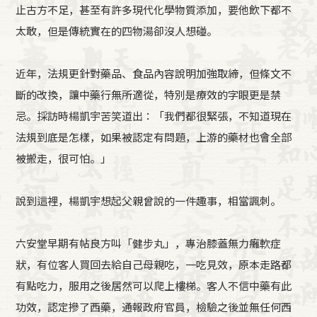
止古方不足，甚至有許多現代化學物質添加，要他飲下都不
太敢，但是傳統實在的四物湯卻沒人想碰。
近年，法規更針對藥品、食品內容說明加強取締，但條文不
斷的改換，讓中藥行無所適從，特別是療效的字眼更是禁
忌。採訪時楊凱宇苦笑道出：「我們都很緊張，不知道現在
法規到底是怎樣，如果被認定有問題，上游的藥材也會全部
被搬走，很可怕。」
說到這裡，楊凱宇想起父親曾說的一件趣事，相當諷刺。
六安堂早期有帖良方叫「健步丸」，專治膝蓋無力癱軟症
狀，有位客人買回去給自己母親吃，一吃見效，原本走路都
有點吃力，服用之後居然可以爬上樓梯。客人不信中藥有此
功效，認定摻了西藥，通報政府官員，檢驗之後並無任何西