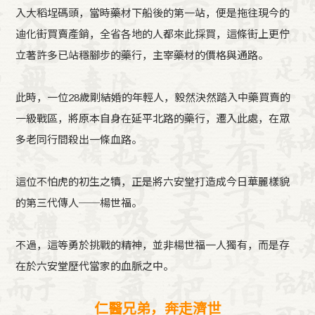
入大稻埕碼頭，當時藥材下船後的第一站，便是拖往現今的
迪化街買賣產銷，全省各地的人都來此採買，這條街上更佇
立著許多已站穩腳步的藥行，主宰藥材的價格與通路。
此時，一位28歲剛結婚的年輕人，毅然決然踏入中藥買賣的
一級戰區，將原本自身在延平北路的藥行，遷入此處，在眾
多老同行間殺出一條血路。
這位不怕虎的初生之犢，正是將六安堂打造成今日華麗樣貌
的第三代傳人──楊世福。
不過，這等勇於挑戰的精神，並非楊世福一人獨有，而是存
在於六安堂歷代當家的血脈之中。
仁醫兄弟，奔走濟世