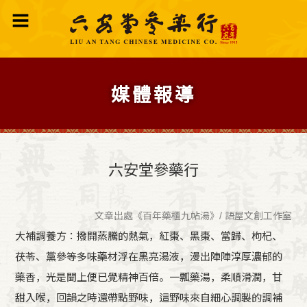
媒體報導
六安堂參藥行
文章出處《百年藥櫃九帖湯》/ 語屋文創工作室
大補調養方：撥開蒸騰的熱氣，紅棗、黑棗、當歸、枸杞、
茯苓、黨參等多味藥材浮在黑亮湯液，漫出陣陣淳厚濃郁的
藥香，光是聞上便已覺精神百倍。一瓢藥湯，柔順滑潤，甘
甜入喉，回韻之時還帶點野味，這野味來自細心調製的調補