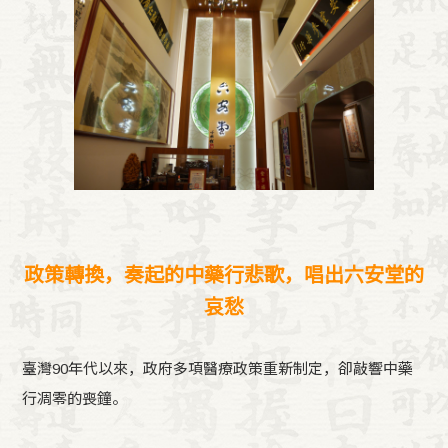
政策轉換，奏起的中藥行悲歌，唱出六安堂的
哀愁
臺灣90年代以來，政府多項醫療政策重新制定，卻敲響中藥
行凋零的喪鐘。