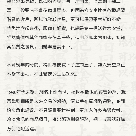
藥材分出等級，比如粉光蔘，有一斤兩萬、七萬到十幾二十
萬。一般藥店不會準備這麼多，但因為六安堂擁有各種經濟
階層的客戶，所以流動較容易，更可以保證藥材新鮮不變。
特色建立起來後，廠商有好貨，也總是第一個送往六安堂，
雖然售價較其他商家來得高一些，但由於顧客食用後，便知
其品質之優良，回購率居高不下。
不到幾年的時間，楊世福便買下了這間屋子，讓六安堂真正
地紮下藥根，在此繁茂的生長起來。
1990年代末期，網路才剛面世，楊世福敏銳的經營神經，就
意識到這將是未來交易的趨勢，便著手布局網路通路，並開
始多角化經營。不只販賣藥材補劑，更加入許多高級食材、
冷凍食品的商品項目，推出郵政劃撥服務，網上或電話訂購
方便宅配送達。