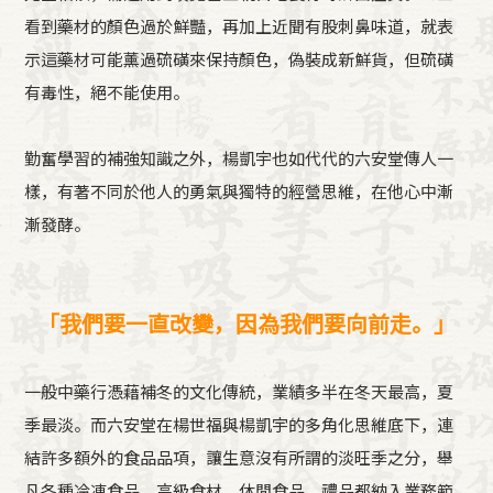
看到藥材的顏色過於鮮豔，再加上近聞有股刺鼻味道，就表
示這藥材可能薰過硫磺來保持顏色，偽裝成新鮮貨，但硫磺
有毒性，絕不能使用。
勤奮學習的補強知識之外，楊凱宇也如代代的六安堂傳人一
樣，有著不同於他人的勇氣與獨特的經營思維，在他心中漸
漸發酵。
「我們要一直改變，因為我們要向前走。」
一般中藥行憑藉補冬的文化傳統，業績多半在冬天最高，夏
季最淡。而六安堂在楊世福與楊凱宇的多角化思維底下，連
結許多額外的食品品項，讓生意沒有所謂的淡旺季之分，舉
凡各種冷凍食品、高級食材、休閒食品、禮品都納入業務範