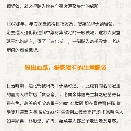
續經營，就必得踏入擁有全臺客源聚集地的處所。
1987那年，年方28歲的楊世福認為，想讓品牌永續經營，一
定要進入迪化街這個中藥材集散地的一級戰場，遂將六安堂
延平北路總店，遷至「迪化街」，一腳踩入高手雲集、老店
環伺的商業戰場。
殺出血路，楊家獨有的生意腦袋
日治時期，迪化街被稱為「永樂町通」，此處有間名聞遐邇
的臺灣人糕餅店「寶香齋」，老闆余傳爐先生將之經營得有
聲有色，義美的祖父高番王20歲-44歲間,即在寶香齋任職,從
學徒升遷至店長,後於1934年集資創立義美商行,許多當時名人
如辜顯榮、林獻堂、許丙、羅萬等人都是余老闆老友常客。