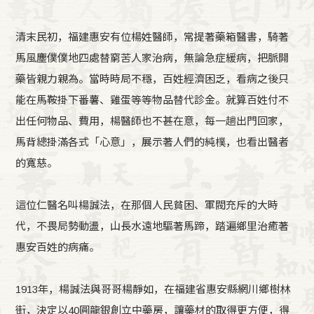
清末民初，福建惠安有位楊姓醫師，常提著藥箱醫書，騎著
馬風塵僕僕地四處替窮苦人家治病，無論急症緩病，把脈開
藥皆親力親為。當時時局不穩，百姓經濟困乏，看病之後只
能在馬鞍掛下番薯、雞蛋等等物品替代診金。就算百姓付不
出任何物品、費用，楊醫師也不甚在意，每一趟出門回家，
馬背總掛滿各式「心意」，展示著人們的純樸，也看出醫者
的寬慈。
這位仁醫名叫楊誠法，在那個人民貧困、軍閥充斥的大時
代，不畏局勢動盪，山長水遠地驅著馬蹄，踏遍鄉里治癒著
惠安百姓的病痛。
1913年，楊誠法與哥哥楊靜如，在福建省惠安縣網川鄉樹林
街，決定以40圓龍銀創立中藥房，讓藥材的取得更方便，得