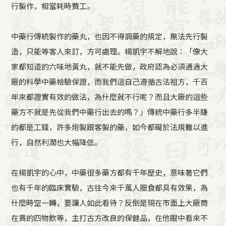
行製作，相當耗時費工。
中藥行傳統製作的藥丸，也因不得調藥的規定，無法先行製
造，只能等客人來訂，方可處理。楊凱宇不解地說：「像大
家都知道的六味地黃丸，就不能先做，政府認為必須通過大
廠的科學中藥檢驗保證，而我們這自己遵循古法祖方，千百
年來都證實有效的做法，為什麼就不行呢？而且大廠的這些
藥方不就是先從我們中藥行出去的嗎？」傳統中藥行多半賺
的都是工錢，許多炮製跟客製的藥，如今都礙於法規難以進
行，自然利潤也大幅降低。
在楊凱宇的心中，中藥很多藥方都有千年歷史，意味著它們
也有千年的臨床實驗，古往今來千萬人服食都具有效果，為
什麼時空一轉，要讓人如此看待？反倒是現在市面上大廠商
在賣的四物飲等，主打古方改良的保健品，在他眼中看來不