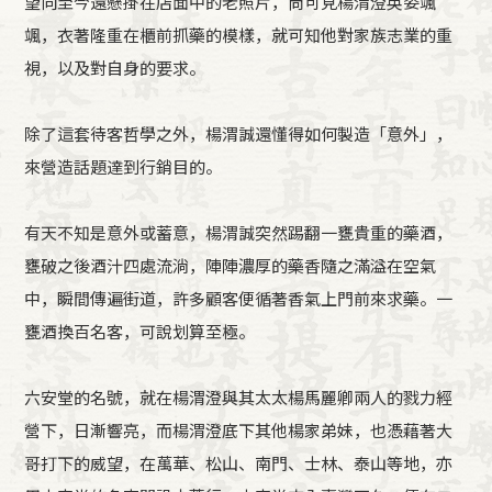
望向至今還懸掛在店面中的老照片，尚可見楊渭澄英姿颯
颯，衣著隆重在櫃前抓藥的模樣，就可知他對家族志業的重
視，以及對自身的要求。
除了這套待客哲學之外，楊渭誠還懂得如何製造「意外」，
來營造話題達到行銷目的。
有天不知是意外或蓄意，楊渭誠突然踢翻一甕貴重的藥酒，
甕破之後酒汁四處流淌，陣陣濃厚的藥香隨之滿溢在空氣
中，瞬間傳遍街道，許多顧客便循著香氣上門前來求藥。一
甕酒換百名客，可說划算至極。
六安堂的名號，就在楊渭澄與其太太楊馬麗卿兩人的戮力經
營下，日漸響亮，而楊渭澄底下其他楊家弟妹，也憑藉著大
哥打下的威望，在萬華、松山、南門、士林、泰山等地，亦