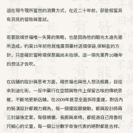
這在現今理所當然的消費方式，在近二十年前，卻是相當具
有洞見的冒險與嘗試。
若要說楊世福唯一失算的策略，也是因為他的眼光太過先進
所造成。約莫15年前他就推廣買藥材送環保袋,保鮮盒的方
針，只是礙於當時環保意識尚未抬頭，這一領先業界10幾年
的想法才告吹。
在店鋪的設計與思考方面，楊世福也與他人想法相異，自從
來到迪化街，一反中藥行在空間與物件上保留古味的傳統思
維，不斷地更新店鋪。在2009年甚至全面拆除重建，對店內
的裝潢設計都親力親為，每一個擺設跟變動，都與設計師再
三討論後定案，每個櫥櫃、長廊與桌椅，都經過自己用魯班
尺細心的丈量，每一個公分數字背後代表的絕對都是吉祥、