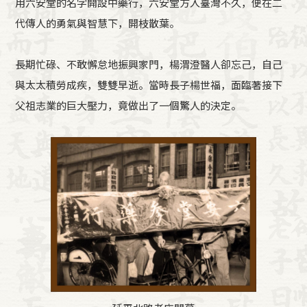
用六安堂的名字開設中藥行，六安堂方入臺灣不久，便在二
代傳人的勇氣與智慧下，開枝散葉。
長期忙碌、不敢懈怠地振興家門，楊渭澄醫人卻忘己，自己
與太太積勞成疾，雙雙早逝。當時長子楊世福，面臨著接下
父祖志業的巨大壓力，竟做出了一個驚人的決定。