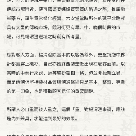
說，地方的傳統中藥行，主要靠當地的地緣客，若能依附在
傳統市場附近，便可藉婆婆媽媽買菜買肉路過之際，推廣燉
補藥方，讓生意常態化經營。六安堂當時所在的延平北路就
具有大型的傳統市場，饒河街更有早、中、晚個時段的市
場，可見楊渭澄選址之時就有所考量。
應對客人方面，楊渭澄除基本的以客為尊外，更堅持店中夥
計都需穿上襯衫，自己亦始終西裝筆挺出現在顧客面前。以
當時的中藥行來說，這等裝扮獨樹一格，但並非標新立異，
而是他深信堅持藥材品質與深通醫術只是基本，整齊、專業
的第一印象，也是獲取顧客信任的重要關鍵。
所謂人必自重而後人重之，這個「重」對楊渭澄來說，應該
是內外兼具，才能達到最好的效果。