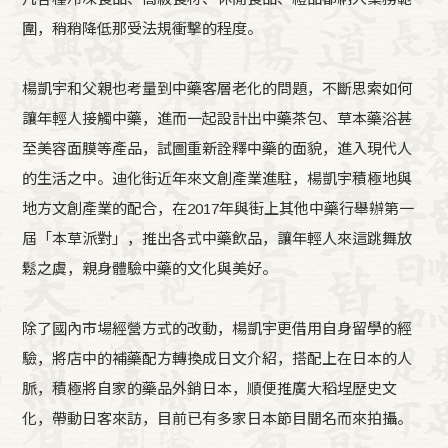
圍，稍稍降低那受法規衝擊的程度。
楊凱宇和父親也考量到中藥客層老化的問題，不斷思索如何
讓年輕人接觸中藥，進而一起設計出中藥茶包、草本藥浴甚
至美容面膜等產品，試圖重新詮釋中藥的面貌，進入現代人
的生活之中。迪化街近年來文創產業進駐，楊凱宇積極地與
地方文創產業的配合，在2017年與街上其他中藥行舉辦第一
屆「本草派對」，推出各式中藥飲品，讓年輕人來這跳舞放
鬆之虞，親身體驗中藥的文化與美好。
除了國內市場經營方式的改動，楊凱宇更借用自身留學的經
驗，將店中的補藥配方轉換成日文介紹，搭配上在日本的人
脈，積極將自家的藥品外銷日本，順便推廣大稻埕歷史文
化，帶動日客來訪，目前已有多家日本節目聞名而來拍攝。