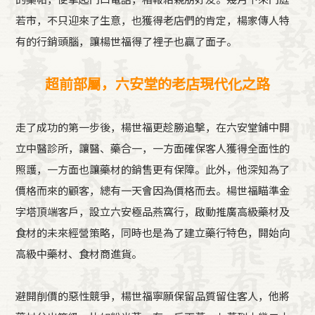
若市，不只迎來了生意，也獲得老店們的肯定，楊家傳人特
有的行銷頭腦，讓楊世福得了裡子也贏了面子。
超前部屬，六安堂的老店現代化之路
走了成功的第一步後，楊世福更趁勝追擊，在六安堂鋪中開
立中醫診所，讓醫、藥合一，一方面確保客人獲得全面性的
照護，一方面也讓藥材的銷售更有保障。此外，他深知為了
價格而來的顧客，總有一天會因為價格而去。楊世福瞄準金
字塔頂端客戶，設立六安極品燕窩行，啟動推廣高級藥材及
食材的未來經營策略，同時也是為了建立藥行特色，開始向
高級中藥材、食材商進貨。
避開削價的惡性競爭，楊世福寧願保留品質留住客人，他將