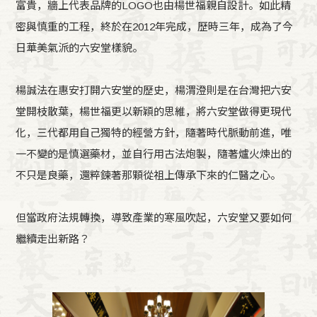
富貴，牆上代表品牌的LOGO也由楊世福親自設計。如此精
密與慎重的工程，終於在2012年完成，歷時三年，成為了今
日華美氣派的六安堂樣貌。
楊誠法在惠安打開六安堂的歷史，楊渭澄則是在台灣把六安
堂開枝散葉，楊世福更以新穎的思維，將六安堂做得更現代
化，三代都用自己獨特的經營方針，隨著時代脈動前進，唯
一不變的是慎選藥材，並自行用古法炮製，隨著爐火煉出的
不只是良藥，還粹鍊著那顆從祖上傳承下來的仁醫之心。
但當政府法規轉換，導致產業的寒風吹起，六安堂又要如何
繼續走出新路？