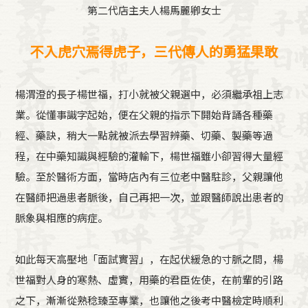
第二代店主夫人楊馬麗卿女士
不入虎穴焉得虎子，三代傳人的勇猛果敢
楊渭澄的長子楊世福，打小就被父親選中，必須繼承祖上志
業。從懂事識字起始，便在父親的指示下開始背誦各種藥
經、藥訣，稍大一點就被派去學習辨藥、切藥、製藥等過
程，在中藥知識與經驗的灌輸下，楊世福雖小卻習得大量經
驗。至於醫術方面，當時店內有三位老中醫駐診，父親讓他
在醫師把過患者脈後，自己再把一次，並跟醫師說出患者的
脈象與相應的病症。
如此每天高壓地「面試實習」，在起伏緩急的寸脈之間，楊
世福對人身的寒熱、虛實，用藥的君臣佐使，在前輩的引路
之下，漸漸從熟稔臻至專業，也讓他之後考中醫檢定時順利