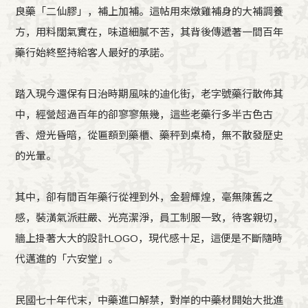
良藥「二仙膠」，補上加補。這帖用來燉雞補身的大補調養
方，用料闊氣實在，味道細膩不苦，其背後傳遞著一間百年
藥行始終堅持給客人最好的承諾。
踏入現今還保有日治時期風味的迪化街，老字號藥行散佈其
中，經營超過百年的卻寥寥無幾，這些老藥行多半古色古
香、燈光昏暗，從匾額到藥櫃、藥秤到桌椅，無不散發歷史
的光暈。
其中，卻有間百年藥行從裡到外，金碧輝煌，毫無陳舊之
感，裝潢氣派莊嚴、光亮潔淨，員工制服一致，待客親切，
牆上掛著大大的設計LOGO，現代感十足，這便是不斷隨時
代邁進的「六安堂」。
民國七十年代末，中藥進口解禁，對岸的中藥材開始大批進