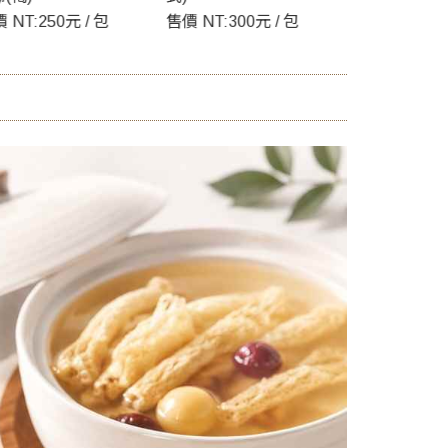
 NT:300元 / 包
售價 NT:400