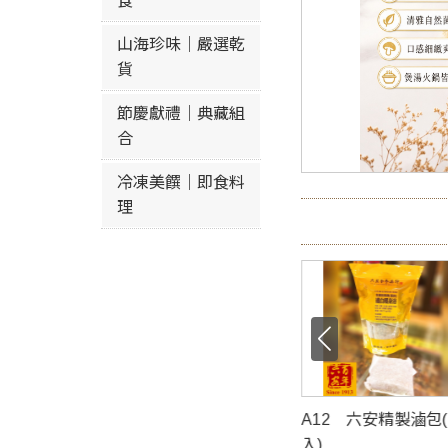
食
山海珍味｜嚴選乾
貨
節慶獻禮｜典藏組
合
冷凍美饌｜即食料
理
家精製新加坡口
A12 六安精製滷包(3包
A17-1 機切八仙果
入)
(黑)/(褐)