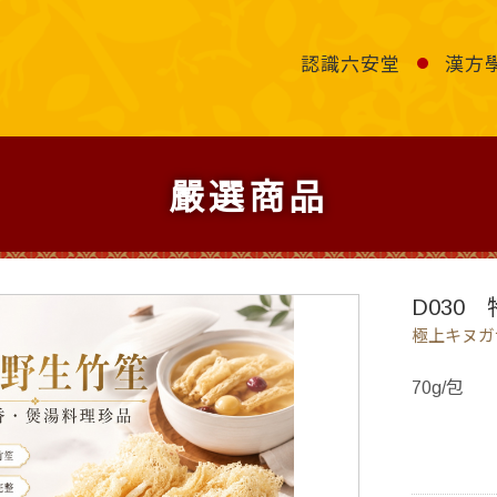
認識六安堂
漢方
嚴選商品
D030
極上キヌガ
70g/包