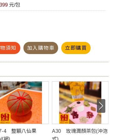
399
元/包
購物須知
加入購物車
立即購買
30 玫瑰潤顏茶包(沖泡
A31 養生茶(沖泡式)
A32 慈禧
售價 NT:300元 / 包
用面膜)