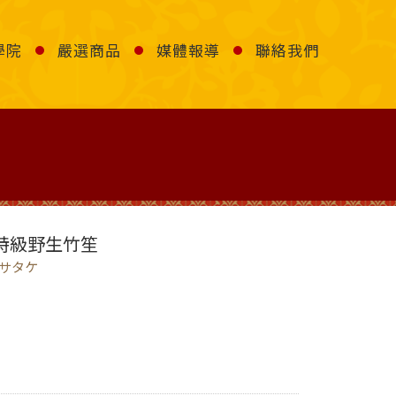
學院
嚴選商品
媒體報導
聯絡我們
 特級野生竹笙
サタケ