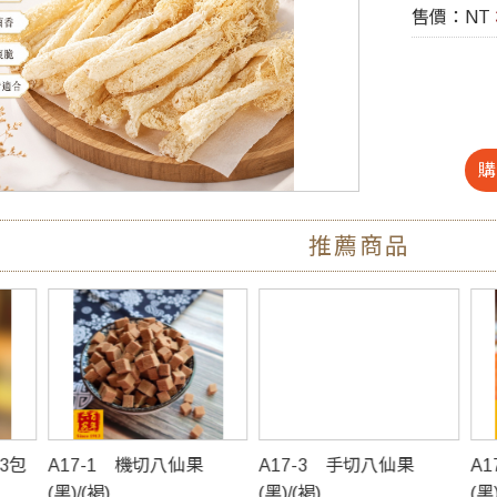
售價：NT
推薦商品
A17-3 手切八仙果
A17-4 整顆八仙果
A
(黑)/(褐)
(黑)/(褐)
式)