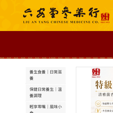
養生食養｜日常滋
養
保健日常養生｜溫
養調理
輕享零嘴｜風味小